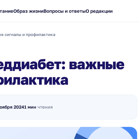
тание
Образ жизни
Вопросы и ответы
О редакции
ые сигналы и профилактика
еддиабет: важные
филактика
ноября 2024
1 мин
чтения