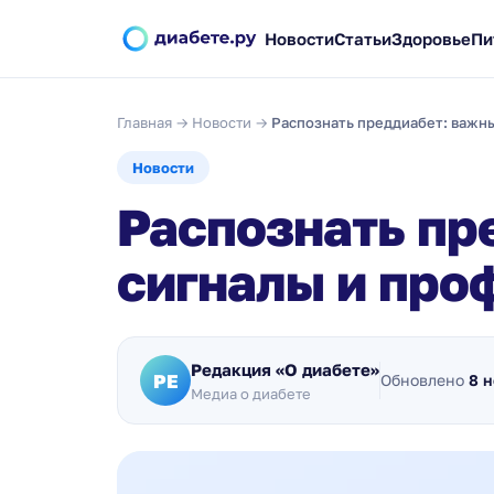
Новости
Статьи
Здоровье
Пи
Главная
→
Новости
→
Распознать преддиабет: важн
Новости
Распознать пр
сигналы и про
Редакция «О диабете»
РЕ
Обновлено
8 
Медиа о диабете