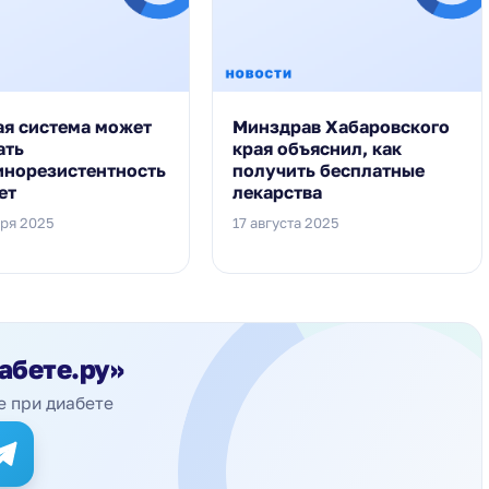
ая система может
Минздрав Хабаровского
ать
края объяснил, как
инорезистентность
получить бесплатные
ет
лекарства
бря 2025
17 августа 2025
абете.ру»
е при диабете