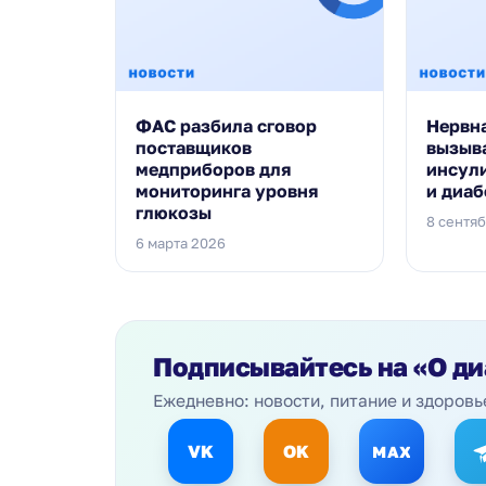
ФАС разбила сговор
Нервн
поставщиков
вызыв
медприборов для
инсул
мониторинга уровня
и диаб
глюкозы
8 сентя
6 марта 2026
Подписывайтесь на
«О ди
Ежедневно: новости, питание и здоровь
VK
OK
MAX