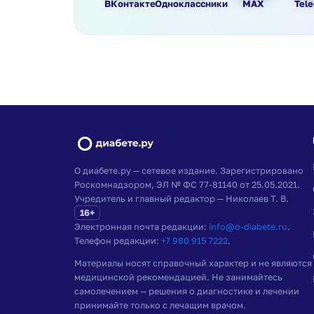
ВКонтакте
Одноклассники
MAX
Tel
О диабете.ру — сетевое издание. Зарегистрировано
Роскомнадзором, ЭЛ № ФС 77-81140 от 25.05.2021.
Учредитель и главный редактор — Николаев Т. В.
16+
Электронная почта редакции:
info@o-diabete.ru
.
Телефон редакции:
+7 980 915 7222
.
Материалы носят справочный характер и не являются
медицинской рекомендацией. Не занимайтесь
самолечением — решения о диагностике и лечении
принимайте только с лечащим врачом.