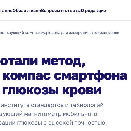
тание
Образ жизни
Вопросы и ответы
О редакции
спользующий компас смартфона для измерения глюкозы крови
отали метод,
 компас смартфона
 глюкозы крови
института стандартов и технологий
льзующий магнитометр мобильного
рации глюкозы с высокой точностью.