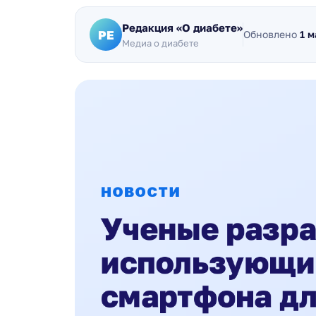
Редакция «О диабете»
РЕ
Обновлено
1 м
Медиа о диабете