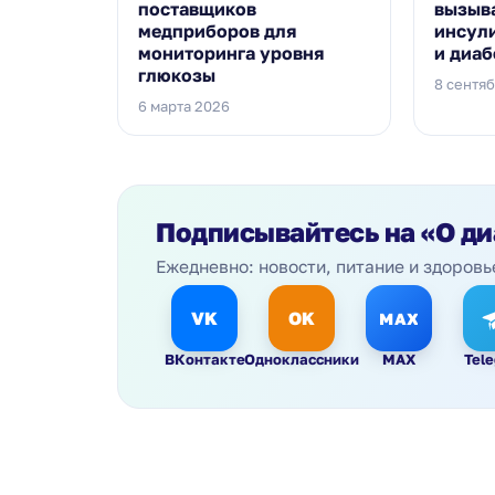
поставщиков
вызыв
медприборов для
инсул
мониторинга уровня
и диаб
глюкозы
8 сентя
6 марта 2026
Подписывайтесь на
«О ди
Ежедневно: новости, питание и здоровь
VK
OK
MAX
ВКонтакте
Одноклассники
MAX
Tel