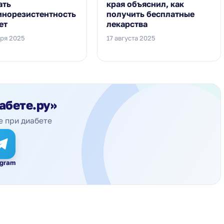
ать
края объяснил, как
инорезистентность
получить бесплатные
ет
лекарства
бря 2025
17 августа 2025
абете.ру»
е при диабете
egram