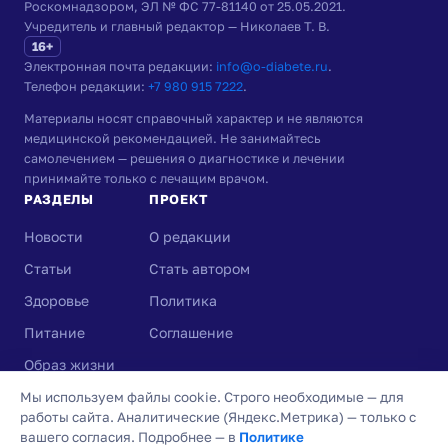
Роскомнадзором, ЭЛ № ФС 77-81140 от 25.05.2021.
Учредитель и главный редактор — Николаев Т. В.
16+
Электронная почта редакции:
info@o-diabete.ru
.
Телефон редакции:
+7 980 915 7222
.
Материалы носят справочный характер и не являются
медицинской рекомендацией. Не занимайтесь
самолечением — решения о диагностике и лечении
принимайте только с лечащим врачом.
РАЗДЕЛЫ
ПРОЕКТ
Новости
О редакции
Статьи
Стать автором
Здоровье
Политика
Питание
Соглашение
Образ жизни
Вопросы и ответы
Мы используем файлы cookie. Строго необходимые — для
работы сайта. Аналитические (Яндекс.Метрика) — только с
вашего согласия. Подробнее — в
Политике