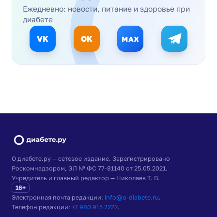
Ежедневно: новости, питание и здоровье при
диабете
VK
OK
MAX
О диабете.ру — сетевое издание. Зарегистрировано
Роскомнадзором, ЭЛ № ФС 77-81140 от 25.05.2021.
Учредитель и главный редактор — Николаев Т. В.
16+
Электронная почта редакции:
info@o-diabete.ru
.
Телефон редакции:
+7 980 915 7222
.