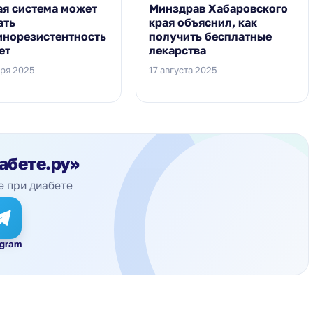
ая система может
Минздрав Хабаровского
ать
края объяснил, как
инорезистентность
получить бесплатные
ет
лекарства
бря 2025
17 августа 2025
абете.ру»
е при диабете
egram