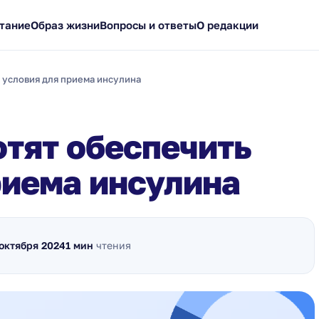
тание
Образ жизни
Вопросы и ответы
О редакции
 условия для приема инсулина
тят обеспечить
риема инсулина
октября 2024
1 мин
чтения