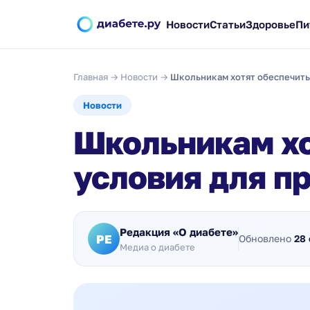
Новости
Статьи
Здоровье
Пи
Главная
→
Новости
→
Школьникам хотят обеспечить
Новости
Школьникам хо
условия для п
Редакция «О диабете»
РЕ
Обновлено
28 
Медиа о диабете