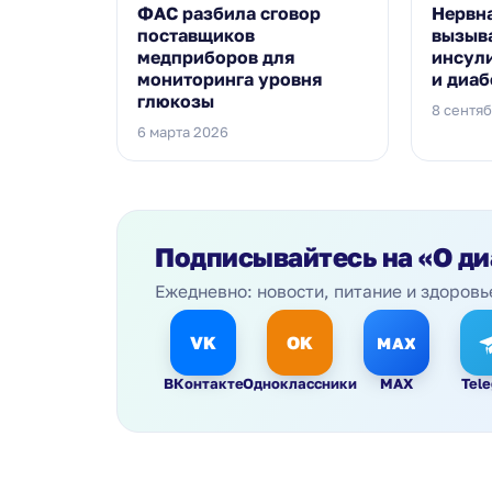
ФАС разбила сговор
Нервн
поставщиков
вызыв
медприборов для
инсул
мониторинга уровня
и диаб
глюкозы
8 сентя
6 марта 2026
Подписывайтесь на
«О ди
Ежедневно: новости, питание и здоровь
VK
OK
MAX
ВКонтакте
Одноклассники
MAX
Tel