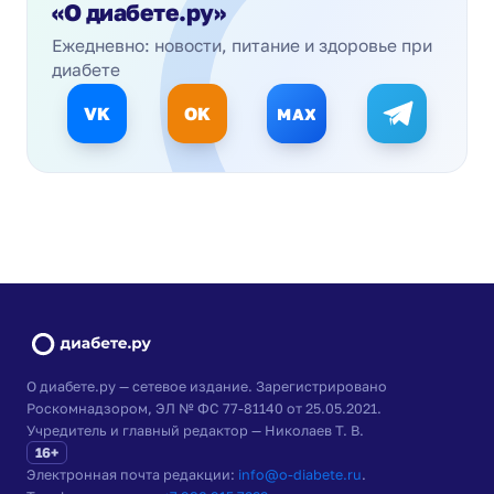
«О диабете.ру»
Ежедневно: новости, питание и здоровье при
диабете
VK
OK
MAX
О диабете.ру — сетевое издание. Зарегистрировано
Роскомнадзором, ЭЛ № ФС 77-81140 от 25.05.2021.
Учредитель и главный редактор — Николаев Т. В.
16+
Электронная почта редакции:
info@o-diabete.ru
.