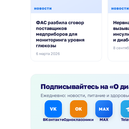
ФАС разбила сговор
Нервн
поставщиков
вызыв
медприборов для
инсул
мониторинга уровня
и диаб
глюкозы
8 сентя
6 марта 2026
Подписывайтесь на
«О ди
Ежедневно: новости, питание и здоровь
VK
OK
MAX
ВКонтакте
Одноклассники
MAX
Tel