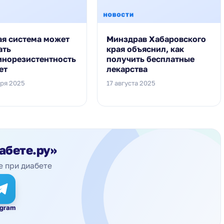
ая система может
Минздрав Хабаровского
ать
края объяснил, как
инорезистентность
получить бесплатные
ет
лекарства
бря 2025
17 августа 2025
абете.ру»
е при диабете
egram