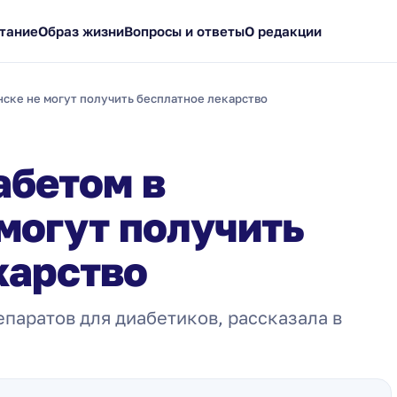
тание
Образ жизни
Вопросы и ответы
О редакции
ске не могут получить бесплатное лекарство
абетом в
могут получить
карство
епаратов для диабетиков, рассказала в