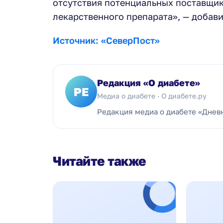
отсутствия потенциальных поставщик
лекарственного препарата», — добави
Источник: «СеверПост»
Редакция «О диабете»
РЕ
Медиа о диабете · О диабете.ру
Редакция медиа о диабете «Днев
Читайте также