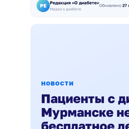
Редакция «О диабете»
РЕ
Обновлено
27
Медиа о диабете