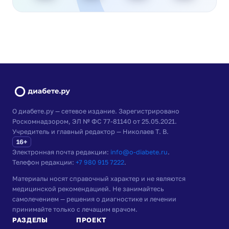
О диабете.ру — сетевое издание. Зарегистрировано
Роскомнадзором, ЭЛ № ФС 77-81140 от 25.05.2021.
Учредитель и главный редактор — Николаев Т. В.
16+
Электронная почта редакции:
info@o-diabete.ru
.
Телефон редакции:
+7 980 915 7222
.
Материалы носят справочный характер и не являются
медицинской рекомендацией. Не занимайтесь
самолечением — решения о диагностике и лечении
принимайте только с лечащим врачом.
РАЗДЕЛЫ
ПРОЕКТ