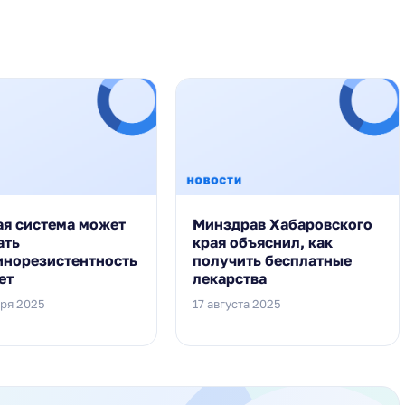
ая система может
Минздрав Хабаровского
ать
края объяснил, как
инорезистентность
получить бесплатные
ет
лекарства
бря 2025
17 августа 2025