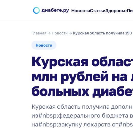
Новости
Статьи
Здоровье
Пи
Главная
→
Новости
→
Курская область получила 150
Новости
Курская облас
млн рублей на
больных диаб
Курская область получила допол
из#nbsp;федерального бюджета в
на#nbsp;закупку лекарств от#nbs