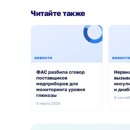
Читайте также
ФАС разбила сговор
Нервн
поставщиков
вызыв
медприборов для
инсул
мониторинга уровня
и диаб
глюкозы
8 сентя
6 марта 2026