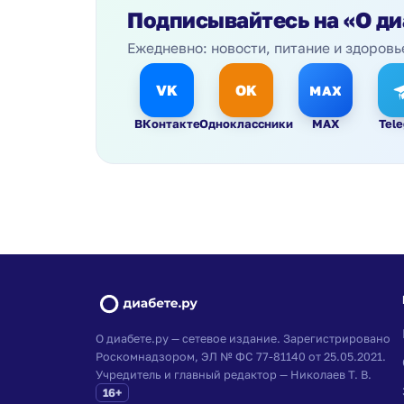
Подписывайтесь на
«О ди
Ежедневно: новости, питание и здоровь
VK
OK
MAX
ВКонтакте
Одноклассники
MAX
Tel
О диабете.ру — сетевое издание. Зарегистрировано
Роскомнадзором, ЭЛ № ФС 77-81140 от 25.05.2021.
Учредитель и главный редактор — Николаев Т. В.
16+