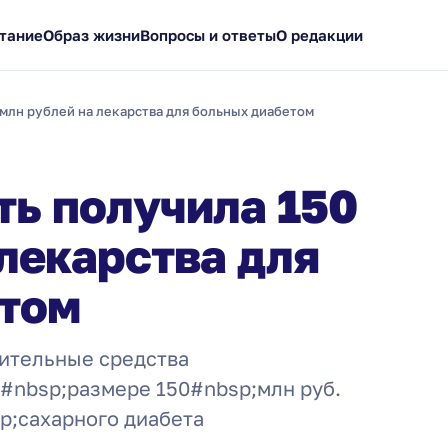
тание
Образ жизни
Вопросы и ответы
О редакции
 млн рублей на лекарства для больных диабетом
ть получила 150
 лекарства для
етом
нительные средства
#nbsp;размере 150#nbsp;млн руб.
p;сахарного диабета