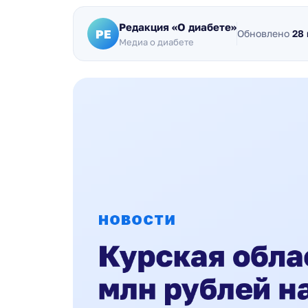
Редакция «О диабете»
РЕ
Обновлено
28
Медиа о диабете