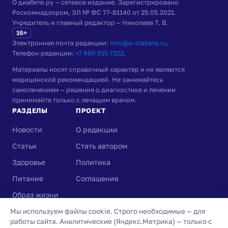
О диабете.ру — сетевое издание. Зарегистрировано
Роскомнадзором, ЭЛ № ФС 77-81140 от 25.05.2021.
Учредитель и главный редактор — Николаев Т. В.
16+
Электронная почта редакции:
info@o-diabete.ru
.
Телефон редакции:
+7 980 915 7222
.
Материалы носят справочный характер и не являются
медицинской рекомендацией. Не занимайтесь
самолечением — решения о диагностике и лечении
принимайте только с лечащим врачом.
РАЗДЕЛЫ
ПРОЕКТ
Новости
О редакции
Статьи
Стать автором
Здоровье
Политика
Питание
Соглашение
Образ жизни
Вопросы и ответы
Мы используем файлы cookie. Строго необходимые — для
работы сайта. Аналитические (Яндекс.Метрика) — только с