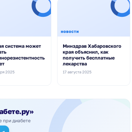
ая система может
Минздрав Хабаровского
ать
края объяснил, как
инорезистентность
получить бесплатные
ет
лекарства
бря 2025
17 августа 2025
абете.ру»
е при диабете