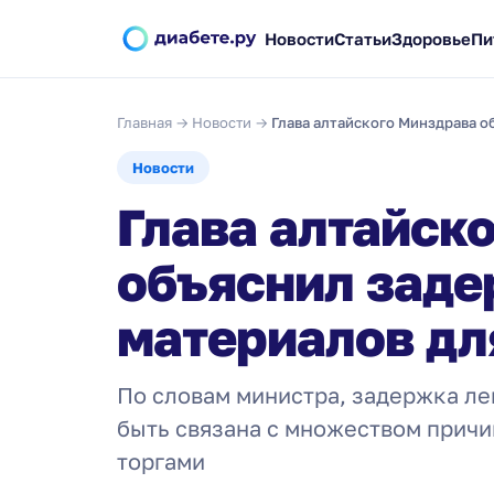
Новости
Статьи
Здоровье
Пи
Главная
→
Новости
→
Глава алтайского Минздрава 
Новости
Глава алтайск
объяснил заде
материалов дл
По словам министра, задержка ле
быть связана с множеством прич
торгами