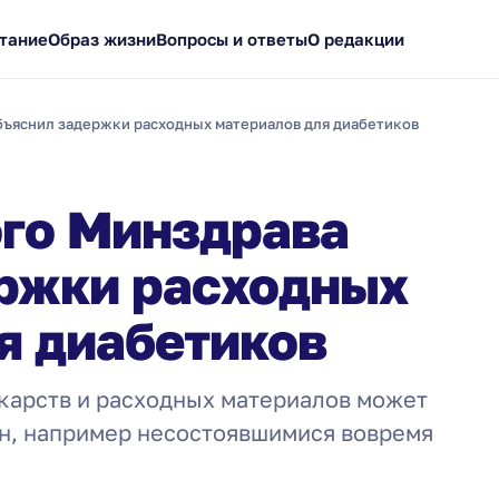
тание
Образ жизни
Вопросы и ответы
О редакции
объяснил задержки расходных материалов для диабетиков
ого Минздрава
ржки расходных
я диабетиков
карств и расходных материалов может
ин, например несостоявшимися вовремя