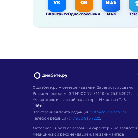
VK
OK
MAX
ВКонтакте
Одноклассники
MAX
Tel
О диабете.ру — сетевое издание. Зарегистрировано
Роскомнадзором, ЭЛ № ФС 77-81140 от 25.05.2021.
Учредитель и главный редактор — Николаев Т. В.
16+
Электронная почта редакции:
info@o-diabete.ru
.
Телефон редакции:
+7 980 915 7222
.
Материалы носят справочный характер и не являются
медицинской рекомендацией. Не занимайтесь