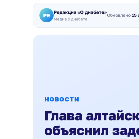
Редакция «О диабете»
РЕ
Обновлено
15
Медиа о диабете